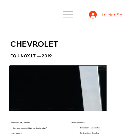
Iniciar Sesión
CHEVROLET
EQUINOX LT — 2019
Precio: Q. 58,000.00
Arranca y camina ✅
Transmisión:
Automática
Se encuentra en: Cdad. de Guatemala 📍
Combustible:
Gasolina
Color: Blanco