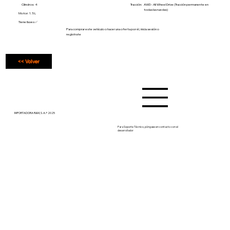
Cilindros: 4
Tracción:
AWD - All Wheel Drive (Tracción permanente en
todas las ruedas)
Motor: 1.5 L
Tiene llaves ✅
Para comprar este vehículo o hacer una oferta por él, inicia sesión o
regístrate
<< Volver
IMPORTADORA R&M, S. A.® 2025
Para Soporte Técnico, póngase en contacto con el
desarrollador