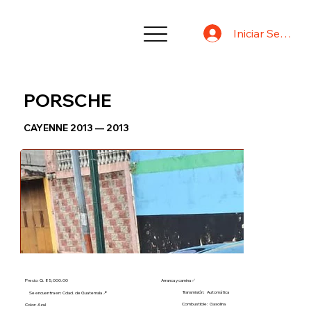
Iniciar Sesión
PORSCHE
CAYENNE 2013 — 2013
Precio: Q. 85,000.00
Arranca y camina ✅
Transmisión:
Automática
Se encuentra en: Cdad. de Guatemala 📍
Combustible:
Gasolina
Color: Azul