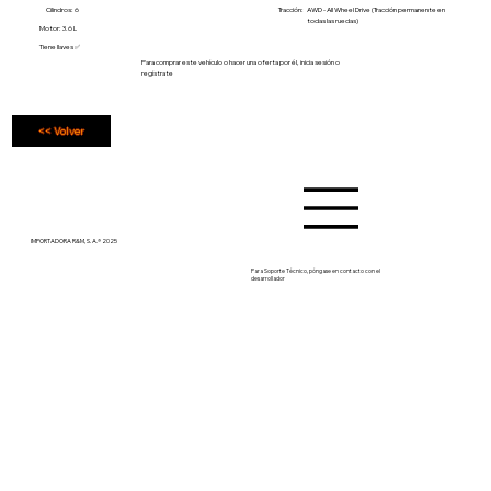
Cilindros: 6
Tracción:
AWD - All Wheel Drive (Tracción permanente en
todas las ruedas)
Motor: 3.6 L
Tiene llaves ✅
Para comprar este vehículo o hacer una oferta por él, inicia sesión o
regístrate
<< Volver
IMPORTADORA R&M, S. A.® 2025
Para Soporte Técnico, póngase en contacto con el
desarrollador