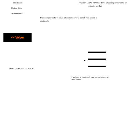
Cilindros: 6
Tracción:
AWD - All Wheel Drive (Tracción permanente en
todas las ruedas)
Motor: 3.0 L
Tiene llaves ✅
Para comprar este vehículo o hacer una oferta por él, inicia sesión o
regístrate
<< Volver
Menu
IMPORTADORA R&M, S. A.® 2025
Para Soporte Técnico, póngase en contacto con el
desarrollador