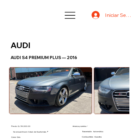
Iniciar Sesión
AUDI
AUDI S4 PREMIUM PLUS — 2016
Precio: Q. 59,000.00
Arranca y camina ✅
Transmisión:
Automática
Se encuentra en: Cdad. de Guatemala 📍
Combustible:
Gasolina
Color: Gris