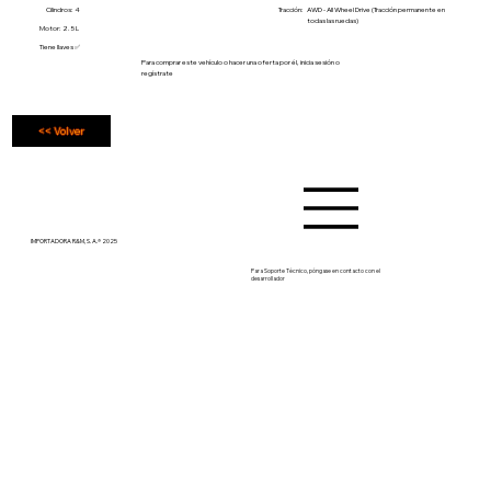
Cilindros: 4
Tracción:
AWD - All Wheel Drive (Tracción permanente en
todas las ruedas)
Motor: 2.5 L
Tiene llaves ✅
Para comprar este vehículo o hacer una oferta por él, inicia sesión o
regístrate
<< Volver
IMPORTADORA R&M, S. A.® 2025
Para Soporte Técnico, póngase en contacto con el
desarrollador