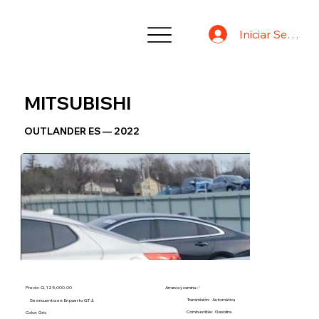
Iniciar Sesión
MITSUBISHI
OUTLANDER ES — 2022
Precio: Q. 125,000.00
Arranca y camina ✅
Transmisión:
Automática
Se encuentra en: En puerto GT ⚓
Combustible:
Gasolina
Color: Gris