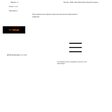
Cilindros: 4
Tracción:
RWD - Rear Wheel Drive (Tracción trasera)
Motor: 2.0 L
Tiene llaves ✅
Para comprar este vehículo o hacer una oferta por él, inicia sesión o
regístrate
<< Volver
IMPORTADORA R&M, S. A.® 2025
Para Soporte Técnico, póngase en contacto con el
desarrollador