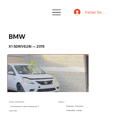
Iniciar Sesión
BMW
X1 SDRIVE28I — 2015
Precio: Q. 36,000.00
Arranca ✅
Transmisión:
Automática
Se encuentra en: Cdad. de Guatemala 📍
Combustible:
Gasolina
Color: Azul