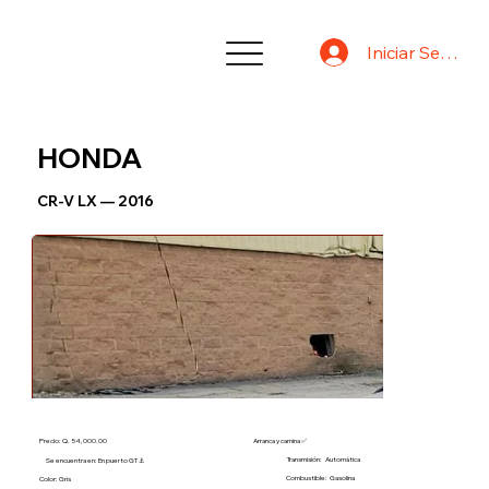
Iniciar Sesión
HONDA
CR-V LX — 2016
Precio: Q. 54,000.00
Arranca y camina ✅
Transmisión:
Automática
Se encuentra en: En puerto GT ⚓
Combustible:
Gasolina
Color: Gris