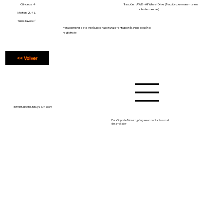
Cilindros: 4
Tracción:
AWD - All Wheel Drive (Tracción permanente en
todas las ruedas)
Motor: 2.4 L
Tiene llaves ✅
Para comprar este vehículo o hacer una oferta por él, inicia sesión o
regístrate
<< Volver
IMPORTADORA R&M, S. A.® 2025
Para Soporte Técnico, póngase en contacto con el
desarrollador