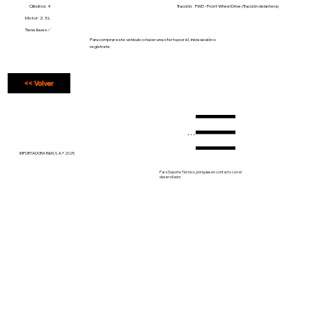
Cilindros: 4
Tracción:
FWD - Front Wheel Drive (Tracción delantera)
Motor: 2.5 L
Tiene llaves ✅
Para comprar este vehículo o hacer una oferta por él, inicia sesión o
regístrate
<< Volver
Menu
IMPORTADORA R&M, S. A.® 2025
Para Soporte Técnico, póngase en contacto con el
desarrollador