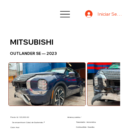
Iniciar Sesión
MITSUBISHI
OUTLANDER SE — 2023
Precio: Q. 123,000.00
Arranca y camina ✅
Transmisión:
Automática
Se encuentra en: Cdad. de Guatemala 📍
Combustible:
Gasolina
Color: Azul