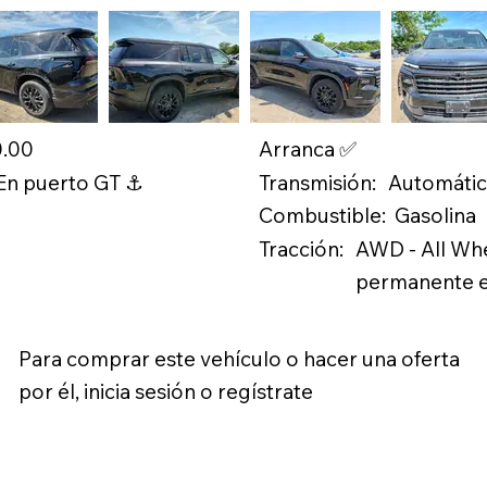
0.00
Arranca ✅
Transmisión:
 En puerto GT ⚓
Automáti
Combustible:
Gasolina
Tracción:
AWD - All Whe
permanente en
Para comprar este vehículo o hacer una oferta
por él, inicia sesión o regístrate