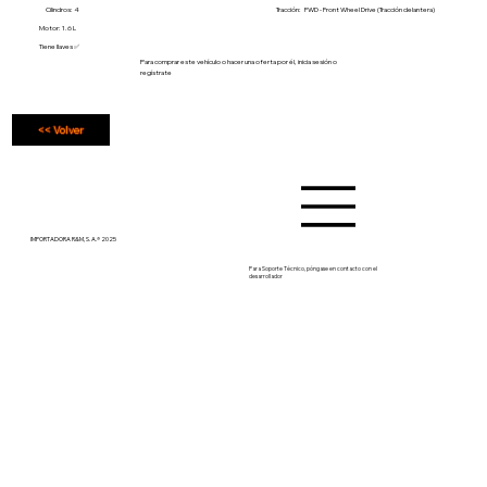
Cilindros: 4
Tracción:
FWD - Front Wheel Drive (Tracción delantera)
Motor: 1.6 L
Tiene llaves ✅
Para comprar este vehículo o hacer una oferta por él, inicia sesión o
regístrate
<< Volver
IMPORTADORA R&M, S. A.® 2025
Para Soporte Técnico, póngase en contacto con el
desarrollador