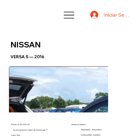
Iniciar Sesión
NISSAN
VERSA S — 2016
Precio: Q. 30,000.00
Arranca y camina ✅
Transmisión:
Automática
Se encuentra en: Cdad. de Guatemala 📍
Combustible:
Gasolina
Color: Gris