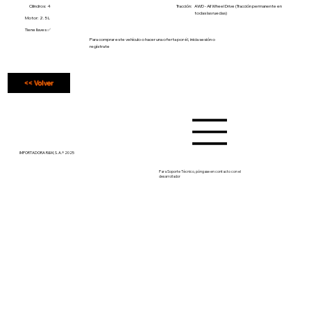
Cilindros: 4
Tracción:
AWD - All Wheel Drive (Tracción permanente en
todas las ruedas)
Motor: 2.5 L
Tiene llaves ✅
Para comprar este vehículo o hacer una oferta por él, inicia sesión o
regístrate
<< Volver
IMPORTADORA R&M, S. A.® 2025
Para Soporte Técnico, póngase en contacto con el
desarrollador