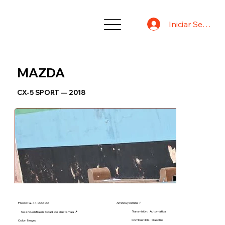
Iniciar Sesión
MAZDA
CX-5 SPORT — 2018
Precio: Q. 74,000.00
Arranca y camina ✅
Transmisión:
Automática
Se encuentra en: Cdad. de Guatemala 📍
Combustible:
Gasolina
Color: Negro