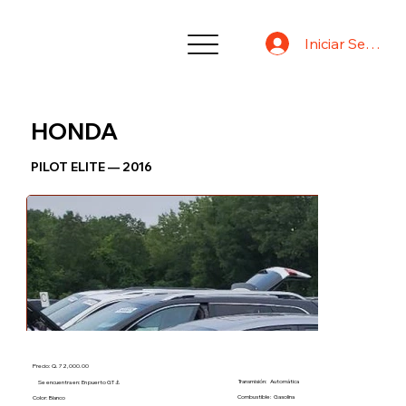
Iniciar Sesión
HONDA
PILOT ELITE — 2016
Precio: Q. 72,000.00
Transmisión:
Automática
Se encuentra en: En puerto GT ⚓
Combustible:
Gasolina
Color: Blanco