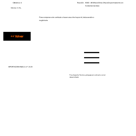
Cilindros: 6
Tracción:
AWD - All Wheel Drive (Tracción permanente en
todas las ruedas)
Motor: 3.5 L
Para comprar este vehículo o hacer una oferta por él, inicia sesión o
regístrate
<< Volver
IMPORTADORA R&M, S. A.® 2025
Para Soporte Técnico, póngase en contacto con el
desarrollador