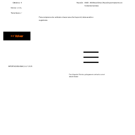
Cilindros: 4
Tracción:
AWD - All Wheel Drive (Tracción permanente en
todas las ruedas)
Motor: 2.0 L
Tiene llaves ✅
Para comprar este vehículo o hacer una oferta por él, inicia sesión o
regístrate
<< Volver
IMPORTADORA R&M, S. A.® 2025
Para Soporte Técnico, póngase en contacto con el
desarrollador