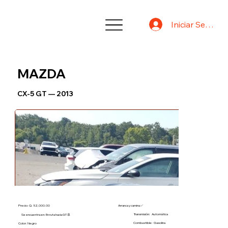
Iniciar Sesión
MAZDA
CX-5 GT — 2013
Precio: Q. 52,000.00
Arranca y camina ✅
Transmisión:
Automática
Se encuentra en: En ruta hacia GT 🚢
Combustible:
Gasolina
Color: Negro