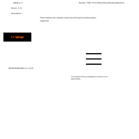
Cilindros: 4
Tracción:
FWD - Front Wheel Drive (Tracción delantera)
Motor: 2.5 L
Tiene llaves ✅
Para comprar este vehículo o hacer una oferta por él, inicia sesión o
regístrate
<< Volver
IMPORTADORA R&M, S. A.® 2025
Para Soporte Técnico, póngase en contacto con el
desarrollador