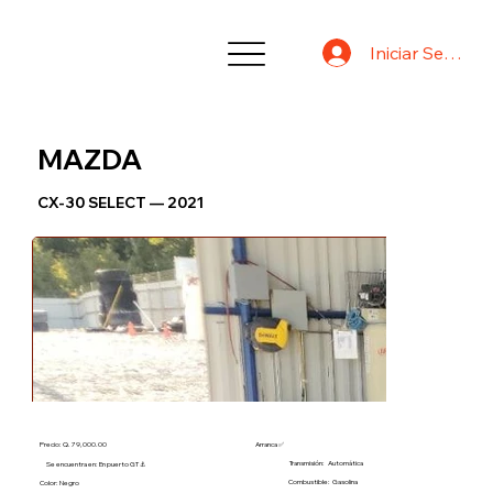
Iniciar Sesión
MAZDA
CX-30 SELECT — 2021
Precio: Q. 79,000.00
Arranca ✅
Transmisión:
Automática
Se encuentra en: En puerto GT ⚓
Combustible:
Gasolina
Color: Negro