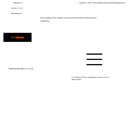
Cilindros: 4
Tracción:
FWD - Front Wheel Drive (Tracción delantera)
Motor: 2.4 L
Tiene llaves ✅
Para comprar este vehículo o hacer una oferta por él, inicia sesión o
regístrate
<< Volver
IMPORTADORA R&M, S. A.® 2025
Para Soporte Técnico, póngase en contacto con el
desarrollador