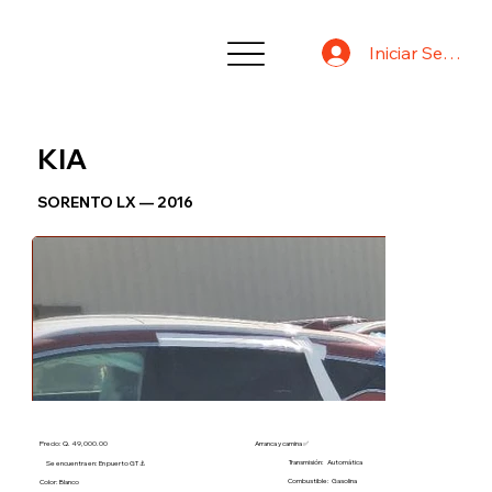
Iniciar Sesión
KIA
SORENTO LX — 2016
Precio: Q. 49,000.00
Arranca y camina ✅
Transmisión:
Automática
Se encuentra en: En puerto GT ⚓
Combustible:
Gasolina
Color: Blanco