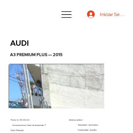
Iniciar Sesión
AUDI
A3 PREMIUM PLUS — 2015
Precio: Q. 48,000.00
Arranca y camina ✅
Transmisión:
Automática
Se encuentra en: Cdad. de Guatemala 📍
Combustible:
Gasolina
Color: Plateado