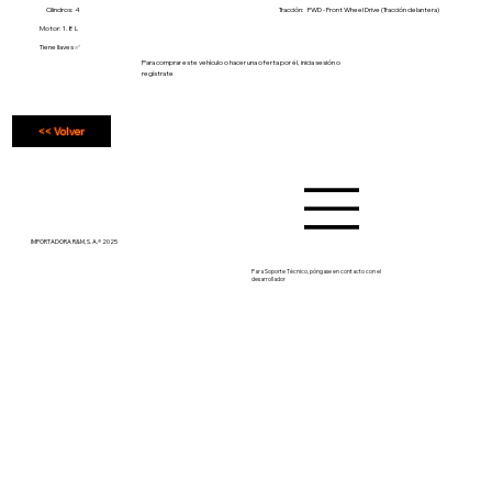
Cilindros: 4
Tracción:
FWD - Front Wheel Drive (Tracción delantera)
Motor: 1.8 L
Tiene llaves ✅
Para comprar este vehículo o hacer una oferta por él, inicia sesión o
regístrate
<< Volver
IMPORTADORA R&M, S. A.® 2025
Para Soporte Técnico, póngase en contacto con el
desarrollador