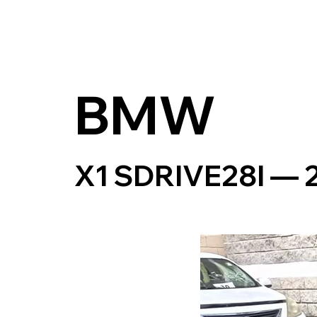
BMW
X1 SDRIVE28I — 