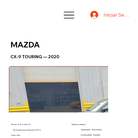
Iniciar Sesión
MAZDA
CX-9 TOURING — 2020
Precio: Q. 84,000.00
Arranca y camina ✅
Transmisión:
Automática
Se encuentra en: En puerto GT ⚓
Combustible:
Gasolina
Color: Gris