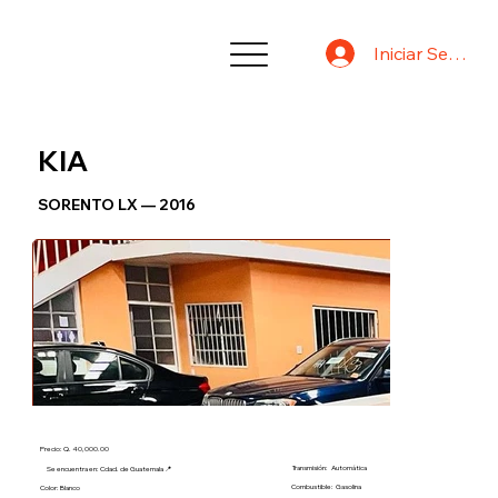
Iniciar Sesión
KIA
SORENTO LX — 2016
Precio: Q. 40,000.00
Transmisión:
Automática
Se encuentra en: Cdad. de Guatemala 📍
Combustible:
Gasolina
Color: Blanco