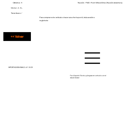
Cilindros: 4
Tracción:
FWD - Front Wheel Drive (Tracción delantera)
Motor: 2.4 L
Tiene llaves ✅
Para comprar este vehículo o hacer una oferta por él, inicia sesión o
regístrate
<< Volver
IMPORTADORA R&M, S. A.® 2025
Para Soporte Técnico, póngase en contacto con el
desarrollador