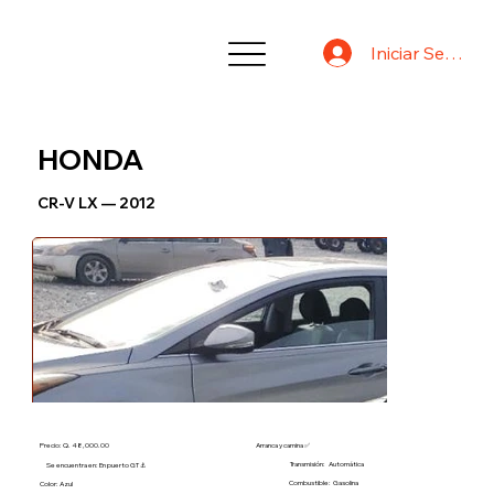
Iniciar Sesión
HONDA
CR-V LX — 2012
Precio: Q. 48,000.00
Arranca y camina ✅
Transmisión:
Automática
Se encuentra en: En puerto GT ⚓
Combustible:
Gasolina
Color: Azul