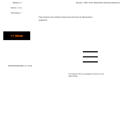
Cilindros: 4
Tracción:
FWD - Front Wheel Drive (Tracción delantera)
Motor: 2.4 L
Tiene llaves ✅
Para comprar este vehículo o hacer una oferta por él, inicia sesión o
regístrate
<< Volver
IMPORTADORA R&M, S. A.® 2025
Para Soporte Técnico, póngase en contacto con el
desarrollador