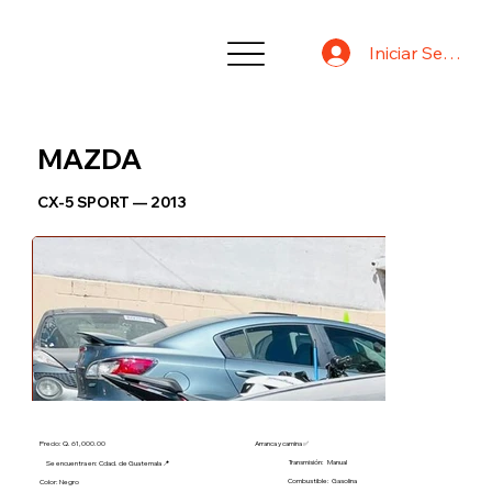
Iniciar Sesión
MAZDA
CX-5 SPORT — 2013
Precio: Q. 61,000.00
Arranca y camina ✅
Transmisión:
Manual
Se encuentra en: Cdad. de Guatemala 📍
Combustible:
Gasolina
Color: Negro