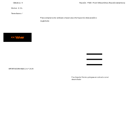
Cilindros: 4
Tracción:
FWD - Front Wheel Drive (Tracción delantera)
Motor: 2.0 L
Tiene llaves ✅
Para comprar este vehículo o hacer una oferta por él, inicia sesión o
regístrate
<< Volver
IMPORTADORA R&M, S. A.® 2025
Para Soporte Técnico, póngase en contacto con el
desarrollador