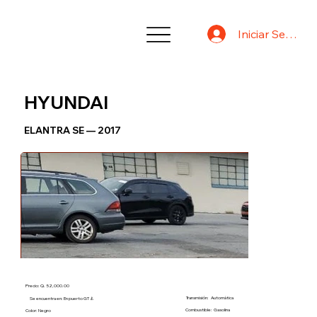
Iniciar Sesión
HYUNDAI
ELANTRA SE — 2017
Precio: Q. 52,000.00
Transmisión:
Automática
Se encuentra en: En puerto GT ⚓
Combustible:
Gasolina
Color: Negro