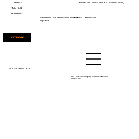
Cilindros: 4
Tracción:
FWD - Front Wheel Drive (Tracción delantera)
Motor: 2.0 L
Tiene llaves ✅
Para comprar este vehículo o hacer una oferta por él, inicia sesión o
regístrate
<< Volver
IMPORTADORA R&M, S. A.® 2025
Para Soporte Técnico, póngase en contacto con el
desarrollador